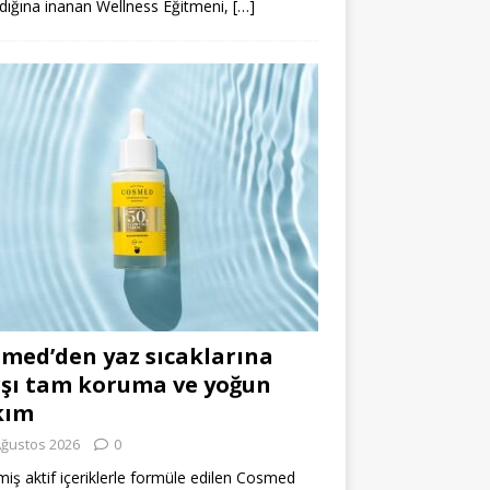
dığına inanan Wellness Eğitmeni,
[…]
med’den yaz sıcaklarına
şı tam koruma ve yoğun
kım
Ağustos 2026
0
miş aktif içeriklerle formüle edilen Cosmed