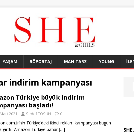
YAŞAM
RÖPORTAJ
MAN TARZ
YOUNG
İLE
ar indirim kampanyası
zon Türkiye büyük indirim
panyası başladı!
 Mart 2021
Sedef TOSUN
0
n.com.tr’nin Türkiye’deki ikinci reklam kampanyası bugün
SHE 
a girdi. Amazon Türkiye bahar
[…]