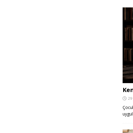
Ken
29
Çocuk,
uygul