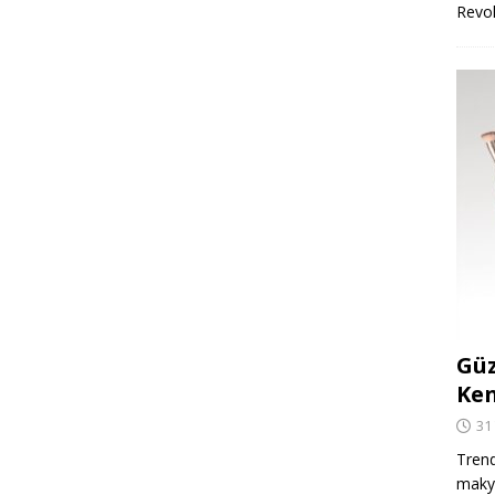
Revo
Güz
Ken
31
Trend
makya