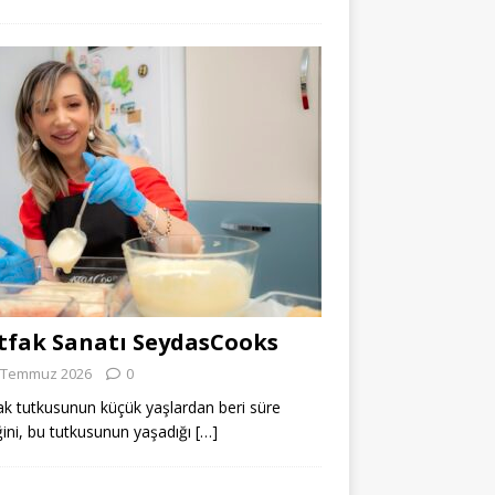
fak Sanatı SeydasCooks
 Temmuz 2026
0
k tutkusunun küçük yaşlardan beri süre
ğini, bu tutkusunun yaşadığı
[…]