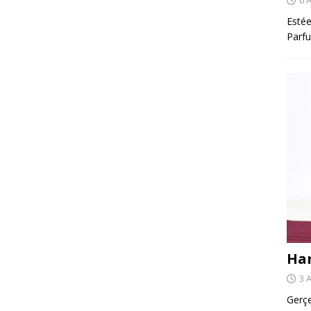
Estée
Parfu
Har
3 
Gerçe