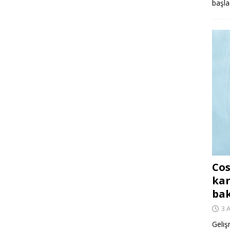
başla
Cos
kar
ba
3 
Geliş