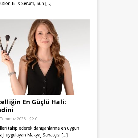
lution BTX Serum, Sun
[…]
elliğin En Güçlü Hali:
dini
 Temmuz 2026
0
leri takip ederek danışanlarına en uygun
jı uygulayan Makyaj Sanatçısı
[…]