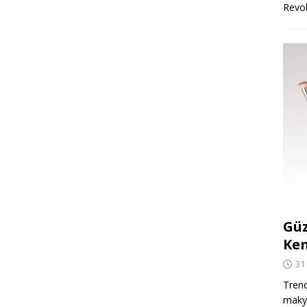
Revo
Güz
Ken
31
Trend
makya