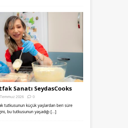
fak Sanatı SeydasCooks
 Temmuz 2026
0
k tutkusunun küçük yaşlardan beri süre
ğini, bu tutkusunun yaşadığı
[…]