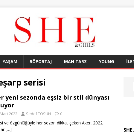
YAŞAM
RÖPORTAJ
MAN TARZ
YOUNG
İLE
şarp serisi
r yeni sezonda eşsiz bir stil dünyası
uyor
 Mart 2022
Sedef TOSUN
0
esi ve özgünlüğüyle her sezon dikkat çeken Aker, 2022
SHE 
har
[…]