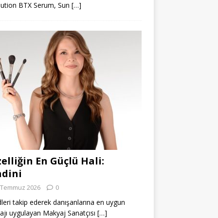
lution BTX Serum, Sun
[…]
elliğin En Güçlü Hali:
dini
 Temmuz 2026
0
leri takip ederek danışanlarına en uygun
jı uygulayan Makyaj Sanatçısı
[…]