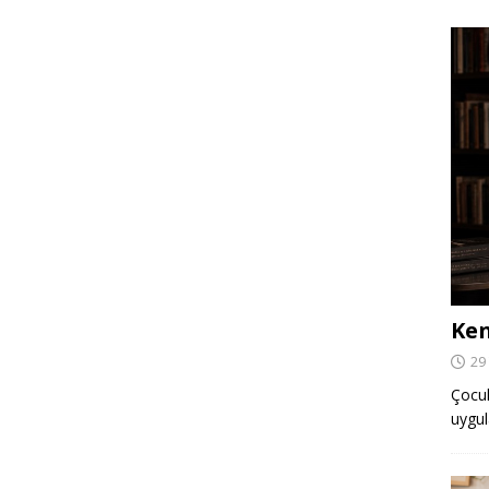
Ken
29
Çocuk,
uygul