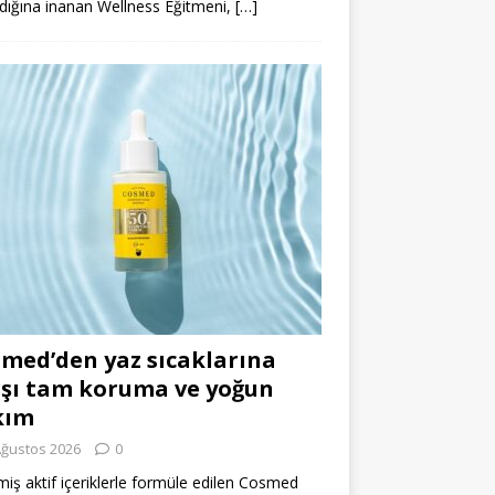
dığına inanan Wellness Eğitmeni,
[…]
med’den yaz sıcaklarına
şı tam koruma ve yoğun
kım
Ağustos 2026
0
miş aktif içeriklerle formüle edilen Cosmed