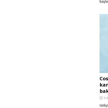
başla
Cos
kar
ba
3 
Geliş