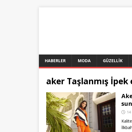
HABERLER
MODA
GÜZELLİK
aker Taşlanmış İpek e
Ake
sun
14
Kalit
İlkba