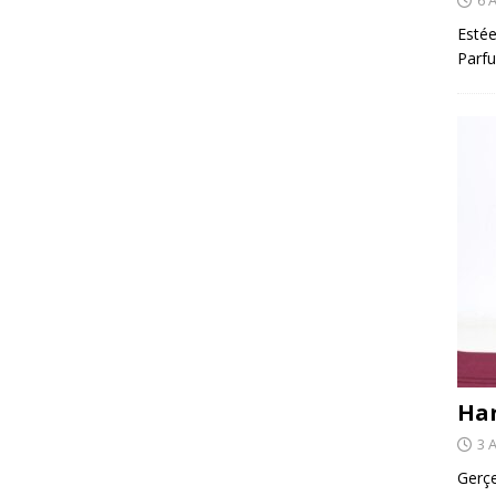
Estée
Parfu
Har
3 
Gerçe