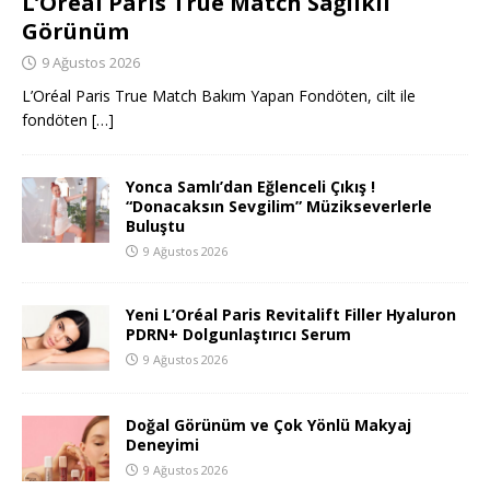
L’Oréal Paris True Match Sağlıklı
Görünüm
9 Ağustos 2026
L’Oréal Paris True Match Bakım Yapan Fondöten, cilt ile
fondöten
[…]
Yonca Samlı’dan Eğlenceli Çıkış !
“Donacaksın Sevgilim” Müzikseverlerle
Buluştu
9 Ağustos 2026
Yeni L’Oréal Paris Revitalift Filler Hyaluron
PDRN+ Dolgunlaştırıcı Serum
9 Ağustos 2026
Doğal Görünüm ve Çok Yönlü Makyaj
Deneyimi
9 Ağustos 2026