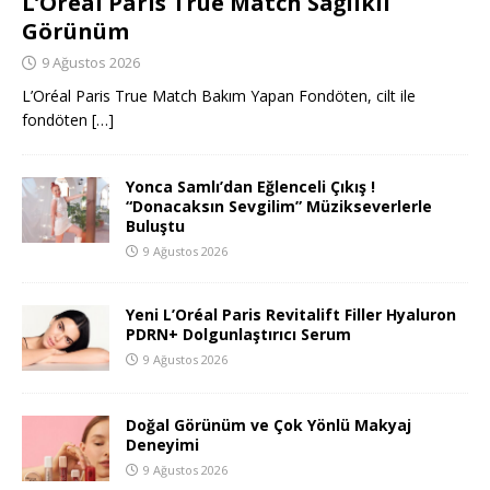
L’Oréal Paris True Match Sağlıklı
Görünüm
9 Ağustos 2026
L’Oréal Paris True Match Bakım Yapan Fondöten, cilt ile
fondöten
[…]
Yonca Samlı’dan Eğlenceli Çıkış !
“Donacaksın Sevgilim” Müzikseverlerle
Buluştu
9 Ağustos 2026
Yeni L’Oréal Paris Revitalift Filler Hyaluron
PDRN+ Dolgunlaştırıcı Serum
9 Ağustos 2026
Doğal Görünüm ve Çok Yönlü Makyaj
Deneyimi
9 Ağustos 2026