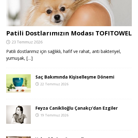
Patili Dostlarımızın Modası TOFITOWEL
23 Temmuz 2026
Patili dostlarımız için sağlıklı, hafif ve rahat, anti bakteriyel,
yumuşak,
[…]
Saç Bakımında Kişiselleşme Dönemi
22 Temmuz 2026
Feyza Caniklioğlu Çanakçı’dan Ezgiler
19 Temmuz 2026