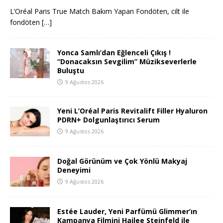
L’Oréal Paris True Match Bakım Yapan Fondöten, cilt ile
fondöten
[…]
Yonca Samlı’dan Eğlenceli Çıkış !
“Donacaksın Sevgilim” Müzikseverlerle
Buluştu
9 Ağustos 2026
Yeni L’Oréal Paris Revitalift Filler Hyaluron
PDRN+ Dolgunlaştırıcı Serum
9 Ağustos 2026
Doğal Görünüm ve Çok Yönlü Makyaj
Deneyimi
9 Ağustos 2026
Estée Lauder, Yeni Parfümü Glimmer’ın
Kampanya Filmini Hailee Steinfeld ile