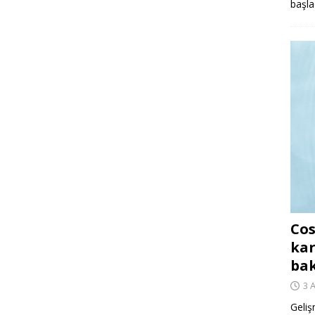
başla
Cos
kar
ba
3 
Geliş