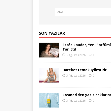
SON YAZILAR
Estée Lauder, Yeni Parfümü
Tanıttı!
6 Ağustos 2026
0
Hareket Etmek İyileştirir
3 Ağustos 2026
0
Cosmed’den yaz sıcakların
3 Ağustos 2026
0