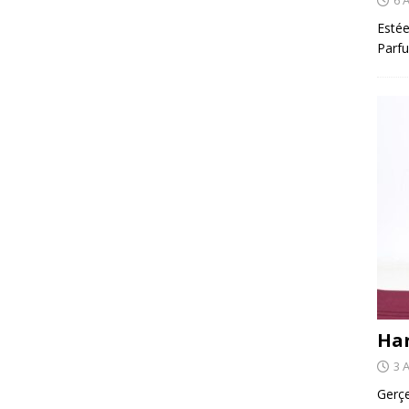
Estée
Parfu
Har
3 
Gerçe