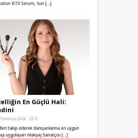
lution BTX Serum, Sun
[…]
elliğin En Güçlü Hali:
dini
 Temmuz 2026
0
leri takip ederek danışanlarına en uygun
jı uygulayan Makyaj Sanatçısı
[…]