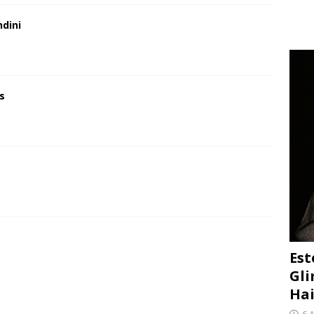
ndini
s
Est
Gli
Hai
6 