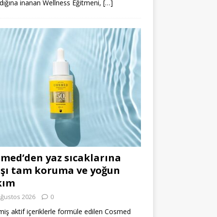
dığına inanan Wellness Eğitmeni,
[…]
med’den yaz sıcaklarına
şı tam koruma ve yoğun
kım
Ağustos 2026
0
miş aktif içeriklerle formüle edilen Cosmed