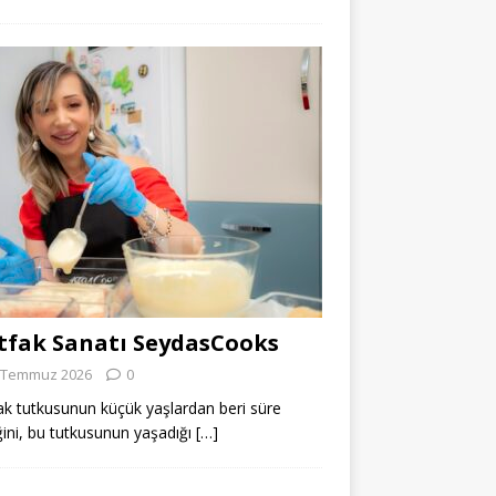
fak Sanatı SeydasCooks
 Temmuz 2026
0
k tutkusunun küçük yaşlardan beri süre
ğini, bu tutkusunun yaşadığı
[…]