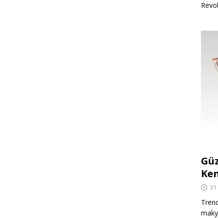
Revo
Güz
Ken
31
Trend
makya