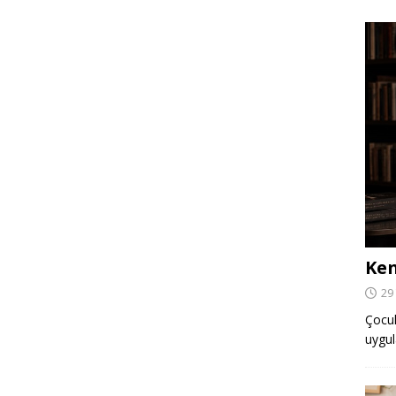
Ken
29
Çocuk,
uygul