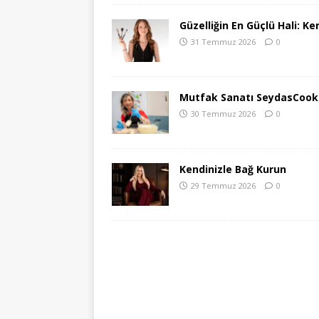
Güzelliğin En Güçlü Hali: Ke
31 Temmuz 2026
0
Mutfak Sanatı SeydasCook
30 Temmuz 2026
0
Kendinizle Bağ Kurun
29 Temmuz 2026
0