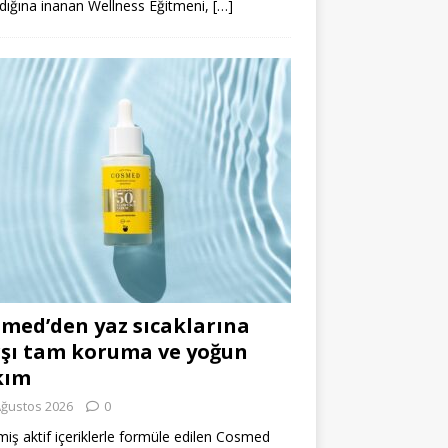
dığına inanan Wellness Eğitmeni,
[…]
med’den yaz sıcaklarına
şı tam koruma ve yoğun
kım
Ağustos 2026
0
miş aktif içeriklerle formüle edilen Cosmed