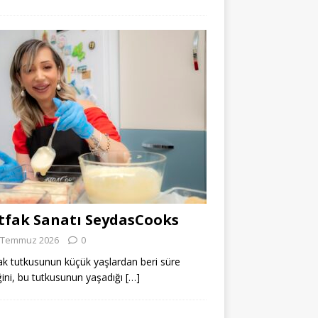
fak Sanatı SeydasCooks
 Temmuz 2026
0
k tutkusunun küçük yaşlardan beri süre
ğini, bu tutkusunun yaşadığı
[…]