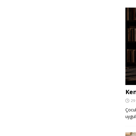
Ken
29
Çocuk,
uygul