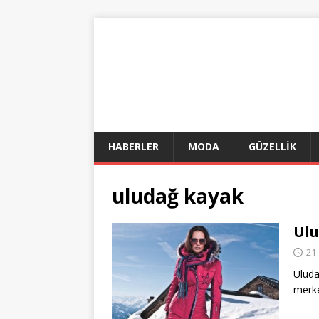
HABERLER
MODA
GÜZELLİK
uludağ kayak
Ulu
21
Uluda
merk