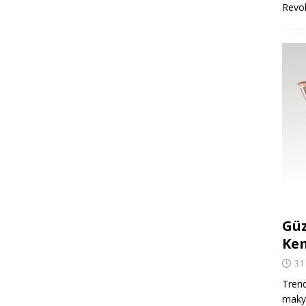
Revo
Güz
Ken
31
Trend
makya