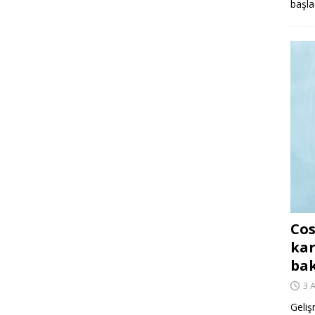
başla
Cos
kar
ba
3 
Geliş