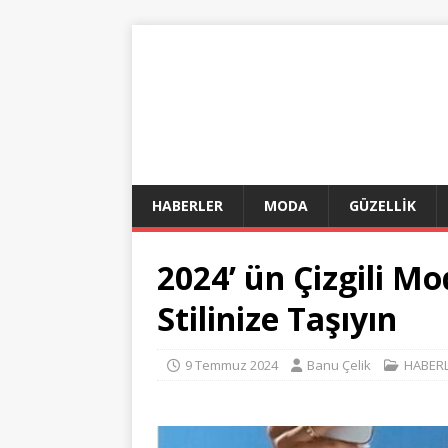
HABERLER
MODA
GÜZELLİK
2024’ ün Çizgili M
Stilinize Taşıyın
9 Temmuz 2024
Banu Çelik
HABER