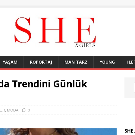
YAŞAM
RÖPORTAJ
MAN TARZ
YOUNG
İLE
oda Trendini Günlük
LER
,
MODA
0
SHE 