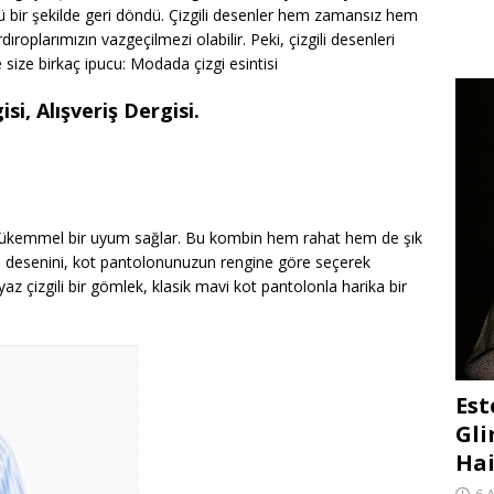
lü bir şekilde geri döndü. Çizgili desenler hem zamansız hem
oplarımızın vazgeçilmezi olabilir. Peki, çizgili desenleri
e size birkaç ipucu: Modada çizgi esintisi
si, Alışveriş Dergisi.
e mükemmel bir uyum sağlar. Bu kombin hem rahat hem de şık
ve desenini, kot pantolonunuzun rengine göre seçerek
az çizgili bir gömlek, klasik mavi kot pantolonla harika bir
Est
Gli
Hai
6 