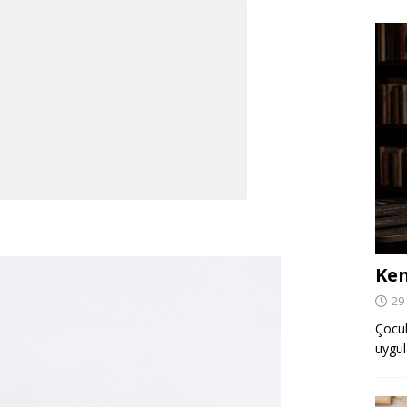
Ken
29
Çocuk,
uygul