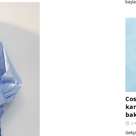
başla
Cos
kar
ba
3 
Geliş