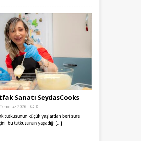
fak Sanatı SeydasCooks
 Temmuz 2026
0
k tutkusunun küçük yaşlardan beri süre
ğini, bu tutkusunun yaşadığı
[…]