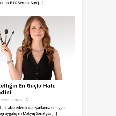
lution BTX Serum, Sun
[…]
elliğin En Güçlü Hali:
dini
 Temmuz 2026
0
leri takip ederek danışanlarına en uygun
jı uygulayan Makyaj Sanatçısı
[…]