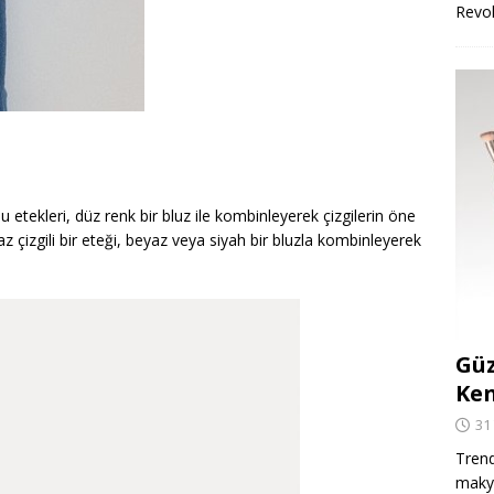
Revo
 Bu etekleri, düz renk bir bluz ile kombinleyerek çizgilerin öne
az çizgili bir eteği, beyaz veya siyah bir bluzla kombinleyerek
Güz
Ken
31
Trend
makya