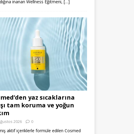
dığına inanan Wellness Eğitmeni,
[…]
med’den yaz sıcaklarına
şı tam koruma ve yoğun
kım
Ağustos 2026
0
miş aktif içeriklerle formüle edilen Cosmed