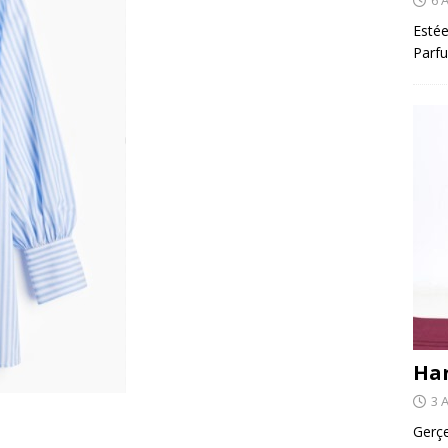
Estée
Parfu
Har
3 
Gerçe