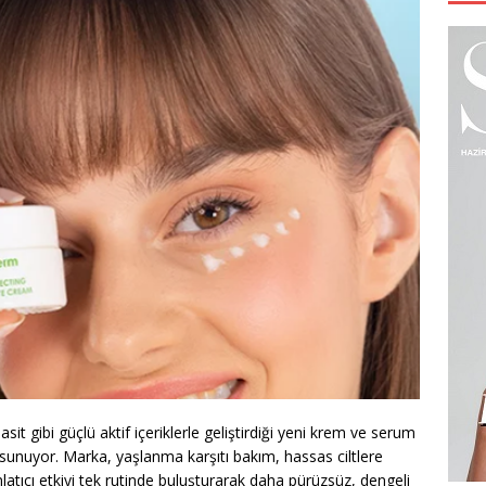
t gibi güçlü aktif içeriklerle geliştirdiği yeni krem ve serum
ım sunuyor. Marka, yaşlanma karşıtı bakım, hassas ciltlere
nlatıcı etkiyi tek rutinde buluşturarak daha pürüzsüz, dengeli