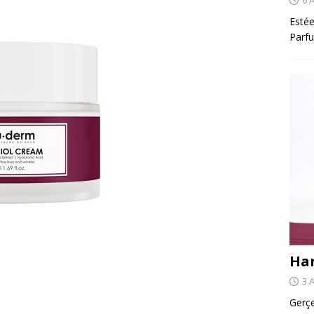
Estée
Parfu
Har
3 
Gerçe