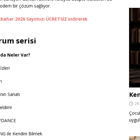
 modern bir çözüm sağlıyor.
İlkbahar 2026 Sayımızı ÜCRETSİZ indirerek
um serisi
nda Neler Var?
zleri
ı
Ken
nın Sanatı
29
eldim!
Çocuk,
uygul
CEYDANCE
 ile Kendini Bilmek