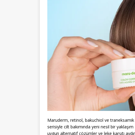
Maruderm, retinol, bakuchiol ve traneksamik asi
serisiyle cilt bakımında yeni nesil bir yaklaş
uygun alternatif çözümler ve leke karşıtı aydı