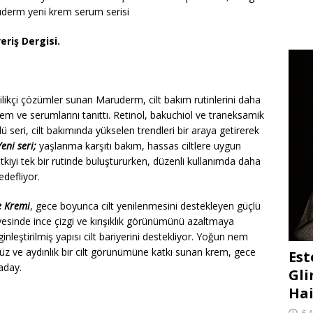
aruderm yeni krem serum serisi
eriş Dergisi.
nilikçi çözümler sunan Maruderm, cilt bakım rutinlerini daha
krem ve serumlarını tanıttı. Retinol, bakuchiol ve traneksamik
üçlü seri, cilt bakımında yükselen trendleri bir araya getirerek
Yeni seri;
yaşlanma karşıtı bakım, hassas ciltlere uygun
 etkiyi tek bir rutinde buluştururken, düzenli kullanımda daha
edefliyor.
e Kremi
, gece boyunca cilt yenilenmesini destekleyen güçlü
ayesinde ince çizgi ve kırışıklık görünümünü azaltmaya
nleştirilmiş yapısı cilt bariyerini destekliyor. Yoğun nem
zsüz ve aydınlık bir cilt görünümüne katkı sunan krem, gece
Est
aday.
Gli
Hai
6 