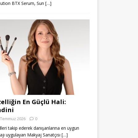
lution BTX Serum, Sun
[…]
elliğin En Güçlü Hali:
dini
 Temmuz 2026
0
leri takip ederek danışanlarına en uygun
jı uygulayan Makyaj Sanatçısı
[…]