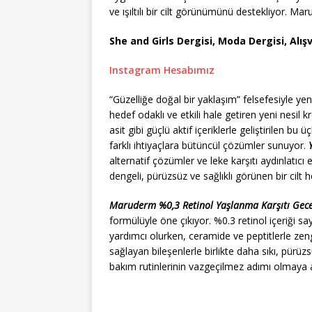
ve ışıltılı bir cilt görünümünü destekliyor. M
She and Girls Dergisi, Moda Dergisi, Alışv
Instagram Hesabımız
“Güzelliğe doğal bir yaklaşım” felsefesiyle ye
hedef odaklı ve etkili hale getiren yeni nesil 
asit gibi güçlü aktif içeriklerle geliştirilen bu 
farklı ihtiyaçlara bütüncül çözümler sunuyor.
alternatif çözümler ve leke karşıtı aydınlatıcı
dengeli, pürüzsüz ve sağlıklı görünen bir cilt h
Maruderm %0,3 Retinol Yaşlanma Karşıtı Gec
formülüyle öne çıkıyor. %0.3 retinol içeriği s
yardımcı olurken, ceramide ve peptitlerle zengi
sağlayan bileşenlerle birlikte daha sıkı, pürü
bakım rutinlerinin vazgeçilmez adımı olmaya 