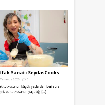
fak Sanatı SeydasCooks
 Temmuz 2026
0
k tutkusunun küçük yaşlardan beri süre
ğini, bu tutkusunun yaşadığı
[…]