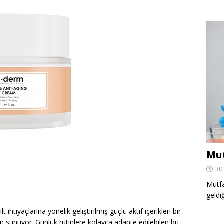
Mut
30
Mutfa
geldi
cilt ihtiyaçlarına yönelik geliştirilmiş güçlü aktif içerikleri bir
ım sunuyor. Günlük rutinlere kolayca adapte edilebilen bu