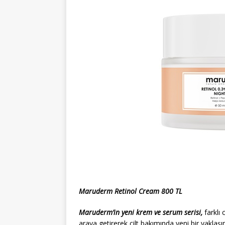
Maruderm Retinol Cream 800 TL
Maruderm’in yeni krem ve serum serisi,
farklı 
araya getirerek cilt bakımında yeni bir yaklaş