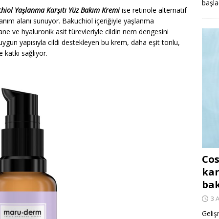
başla
kuchiol Yaşlanma Karşıtı Yüz Bakım Kremi
ise retinole alternatif
ullanım alanı sunuyor. Bakuchiol içeriğiyle yaşlanma
lane ve hyaluronik asit türevleriyle cildin nem dengesini
gun yapısıyla cildi destekleyen bu krem, daha eşit tonlu,
 katkı sağlıyor.
Cos
kar
ba
3 
Geliş