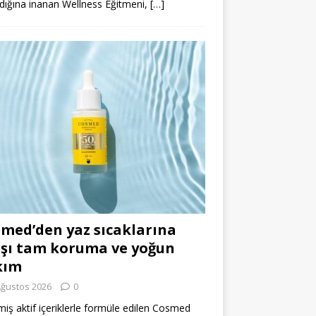
dığına inanan Wellness Eğitmeni,
[…]
med’den yaz sıcaklarına
şı tam koruma ve yoğun
kım
Ağustos 2026
0
miş aktif içeriklerle formüle edilen Cosmed