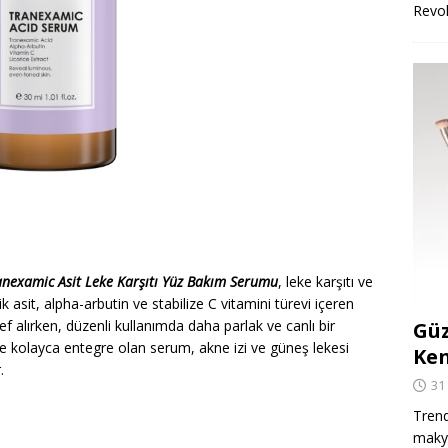
Revo
nexamic Asit Leke Karşıtı Yüz Bakım Serumu
, leke karşıtı ve
k asit, alpha-arbutin ve stabilize C vitamini türevi içeren
def alırken, düzenli kullanımda daha parlak ve canlı bir
Güz
e kolayca entegre olan serum, akne izi ve güneş lekesi
Ken
.
31
Trend
makya