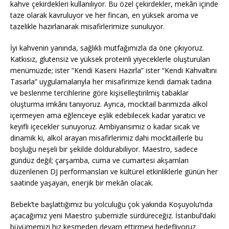
kahve çekirdekleri kullanılıyor. Bu özel çekirdekler, mekân içinde
taze olarak kavruluyor ve her fincan, en yüksek aroma ve
tazelikle hazırlanarak misafirlerimize sunuluyor.
İyi kahvenin yanında, sağlıklı mutfağımızla da öne çıkıyoruz.
Katkısız, glutensiz ve yüksek proteinli yiyeceklerle oluşturulan
menümüzde; ister “Kendi Kaseni Hazırla” ister “Kendi Kahvaltını
Tasarla” uygulamalarıyla her misafirimize kendi damak tadına
ve beslenme tercihlerine göre kişiselleştirilmiş tabaklar
oluşturma imkânı tanıyoruz. Ayrıca, mocktail barımızda alkol
içermeyen ama eğlenceye eşlik edebilecek kadar yaratıcı ve
keyifli içecekler sunuyoruz. Ambiyansımız o kadar sıcak ve
dinamik ki, alkol arayan misafirlerimiz dahi mocktaillerle bu
boşluğu neşeli bir şekilde doldurabiliyor. Maestro, sadece
gündüz değil; çarşamba, cuma ve cumartesi akşamları
düzenlenen DJ performansları ve kültürel etkinliklerle günün her
saatinde yaşayan, enerjik bir mekân olacak.
Bebek’te başlattığımız bu yolculuğu çok yakında Koşuyolu’nda
açacağımız yeni Maestro şubemizle sürdüreceğiz. İstanbul’daki
büyümemizi hız kesmeden devam ettirmeyi hedefliyoruz.