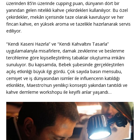
üzerinden 85’in üzerinde cupping puan, dünyanın dört bir
yanından gelen nitelikli kahve çekirdekleri kullanılıyor. Bu özel
çekirdekler, mekân içerisinde taze olarak kavruluyor ve her
fincan kahve, en yüksek aroma ve tazelikle hazırlanarak servis
ediliyor.
“Kendi Kaseni Hazırla” ve “Kendi Kahvaltını Tasarla”
uygulamalarıyla misafirlere, damak zevklerine ve beslenme
tercihlerine göre kişiselleştirilmiş tabaklar oluşturma imkânı
sunuluyor. Bu kapsamda, Bebek şubesinde gerçekleştirilen
açılış etkinliği büyük ilgi gördü. Çok sayıda basın mensubu,
cemiyet ve iş dünyasından isimler ile influencerın katıldığı
etkinlikte, Maestro’nun yenilikçi konsepti yakından tanıtıldı ve
kahve demleme workshopu ile keyifli anlar yaşandı…