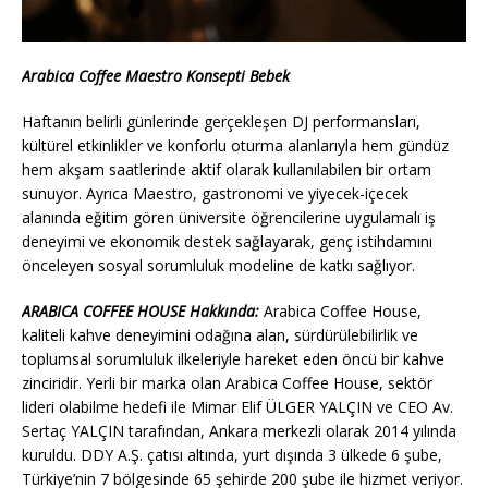
Arabica Coffee Maestro Konsepti Bebek
Haftanın belirli günlerinde gerçekleşen DJ performansları,
kültürel etkinlikler ve konforlu oturma alanlarıyla hem gündüz
hem akşam saatlerinde aktif olarak kullanılabilen bir ortam
sunuyor. Ayrıca Maestro, gastronomi ve yiyecek-içecek
alanında eğitim gören üniversite öğrencilerine uygulamalı iş
deneyimi ve ekonomik destek sağlayarak, genç istihdamını
önceleyen sosyal sorumluluk modeline de katkı sağlıyor.
ARABICA COFFEE HOUSE Hakkında:
Arabica Coffee House,
kaliteli kahve deneyimini odağına alan, sürdürülebilirlik ve
toplumsal sorumluluk ilkeleriyle hareket eden öncü bir kahve
zinciridir. Yerli bir marka olan Arabica Coffee House, sektör
lideri olabilme hedefi ile Mimar Elif ÜLGER YALÇIN ve CEO Av.
Sertaç YALÇIN tarafından, Ankara merkezli olarak 2014 yılında
kuruldu. DDY A.Ş. çatısı altında, yurt dışında 3 ülkede 6 şube,
Türkiye’nin 7 bölgesinde 65 şehirde 200 şube ile hizmet veriyor.