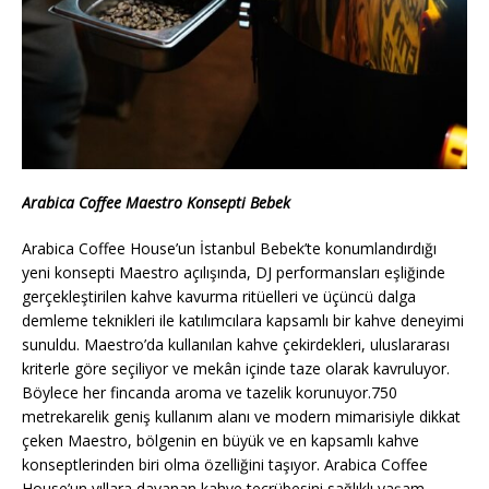
Arabica Coffee Maestro Konsepti Bebek
Arabica Coffee House’un İstanbul Bebek’te konumlandırdığı
yeni konsepti Maestro açılışında, DJ performansları eşliğinde
gerçekleştirilen kahve kavurma ritüelleri ve üçüncü dalga
demleme teknikleri ile katılımcılara kapsamlı bir kahve deneyimi
sunuldu. Maestro’da kullanılan kahve çekirdekleri, uluslararası
kriterle göre seçiliyor ve mekân içinde taze olarak kavruluyor.
Böylece her fincanda aroma ve tazelik korunuyor.750
metrekarelik geniş kullanım alanı ve modern mimarisiyle dikkat
çeken Maestro, bölgenin en büyük ve en kapsamlı kahve
konseptlerinden biri olma özelliğini taşıyor. Arabica Coffee
House’un yıllara dayanan kahve tecrübesini sağlıklı yaşam