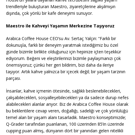
trendleriyle buluşturan Maestro, ziyaretçilerine alışılmışın
dışında, çok yönlü bir kafe deneyimi sunuyor.
Maestro ile Kahveyi Yaşamın Merkezine Taşıyoruz
Arabica Coffee House CEO’su Av. Sertaç Yalçın: “Farklı bir
dokunuşla, farklı bir deneyim yaratmak istediğimiz bu özel
günde bizimle birlikte olduğunuz için hepinize içten teşekkür
ediyorum. Beğeni ve eleştirilerinizi bizimle paylaşmanızı çok
önemsiyoruz; çünkü her geri bildirim, bizi daha da ileriye
taşıyor. Artık kahve yalnızca bir içecek değil; bir yaşam tarzının
parçası.
İnsanlar, kahve içmenin ötesinde, sağlıklı beslenebilecekleri,
çalışabilecekleri, sosyalleşebilecekleri ya da sadece durup nefes
alabilecekleri alanlar arıyor. Biz de Arabica Coffee House olarak
bu beklentilere cevap veren, doğallığı, sadeliği ve çok yönlülüğü
temel alan bir yaşam alanı tasarladık. Maestro konseptimizde;
Q-Grader tarafından puanlanan, 100 üzerinden 85’in üzerinde
cupping puan almış, dünyanın dört bir yanından gelen nitelikli