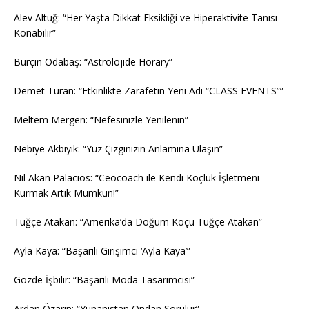
Alev Altuğ: “Her Yaşta Dikkat Eksikliği ve Hiperaktivite Tanısı
Konabilir”
Burçin Odabaş: “Astrolojide Horary”
Demet Turan: “Etkinlikte Zarafetin Yeni Adı “CLASS EVENTS””
Meltem Mergen: “Nefesinizle Yenilenin”
Nebiye Akbıyık: “Yüz Çizginizin Anlamına Ulaşın”
Nil Akan Palacios: “Ceocoach ile Kendi Koçluk İşletmeni
Kurmak Artık Mümkün!”
Tuğçe Atakan: “Amerika’da Doğum Koçu Tuğçe Atakan”
Ayla Kaya: “Başarılı Girişimci ‘Ayla Kaya’”
Gözde İşbilir: “Başarılı Moda Tasarımcısı”
Ardan Özarın: “Yunanistan Ondan Sorulur”