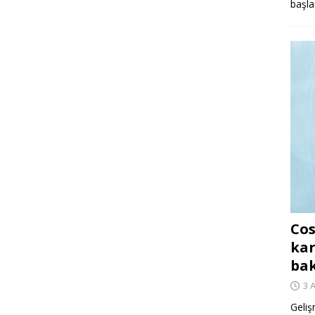
başla
Cos
kar
ba
3 
Geliş