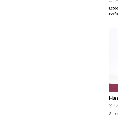
Estée
Parfu
Har
3 
Gerçe