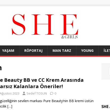
YAŞAM
RÖPORTAJ
MAN TARZ
YOUNG
İLE
m
e Beauty BB ve CC Krem Arasında
arsız Kalanlara Öneriler!
 Ağustos 2023
Sedef TOSUN
0
güzelliğinin sevilen markası Pure Beauty’nin BB kremi üstün
SHE 
cılık
[…]