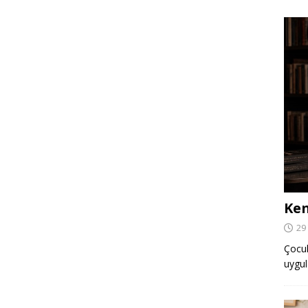
Ken
29
Çocuk,
uygul