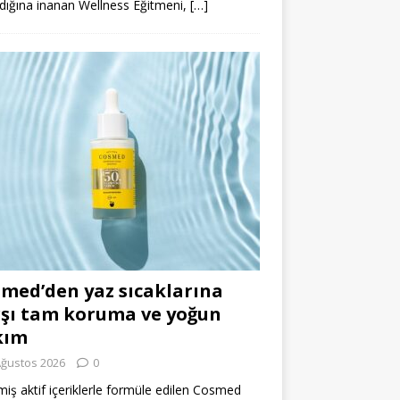
dığına inanan Wellness Eğitmeni,
[…]
med’den yaz sıcaklarına
şı tam koruma ve yoğun
kım
Ağustos 2026
0
miş aktif içeriklerle formüle edilen Cosmed