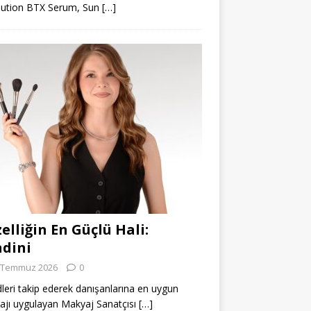
lution BTX Serum, Sun
[…]
elliğin En Güçlü Hali:
dini
 Temmuz 2026
0
leri takip ederek danışanlarına en uygun
jı uygulayan Makyaj Sanatçısı
[…]