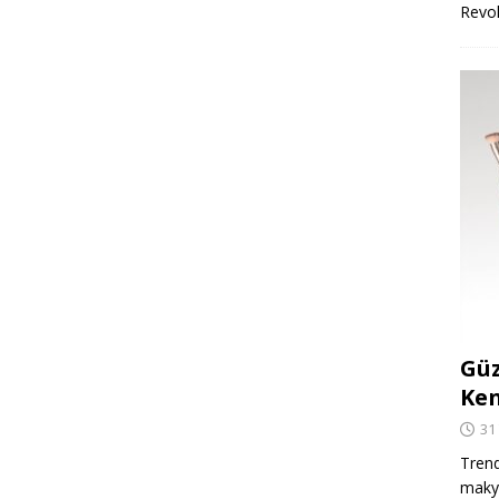
Revo
Güz
Ken
31
Trend
makya