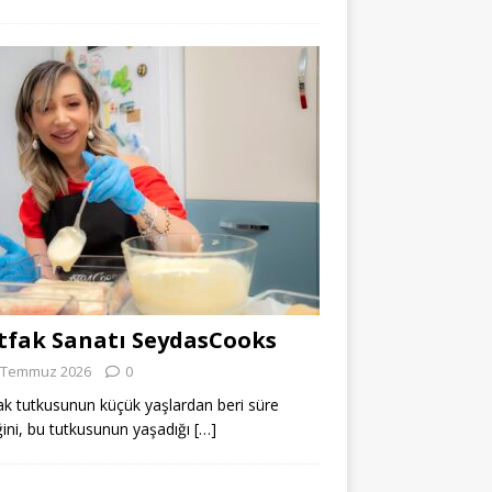
fak Sanatı SeydasCooks
 Temmuz 2026
0
k tutkusunun küçük yaşlardan beri süre
ğini, bu tutkusunun yaşadığı
[…]