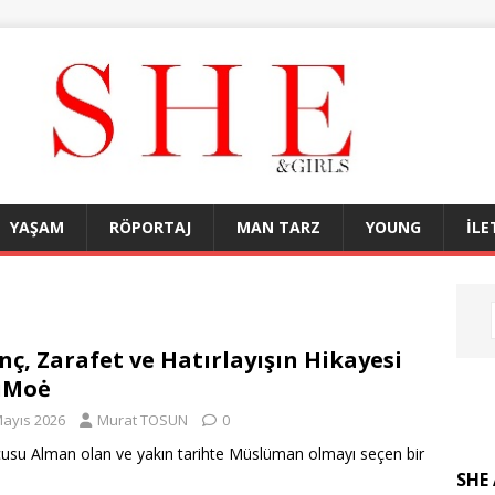
YAŞAM
RÖPORTAJ
MAN TARZ
YOUNG
İLE
nç, Zarafet ve Hatırlayışın Hikayesi
uMoė
Mayıs 2026
Murat TOSUN
0
usu Alman olan ve yakın tarihte Müslüman olmayı seçen bir
SHE 