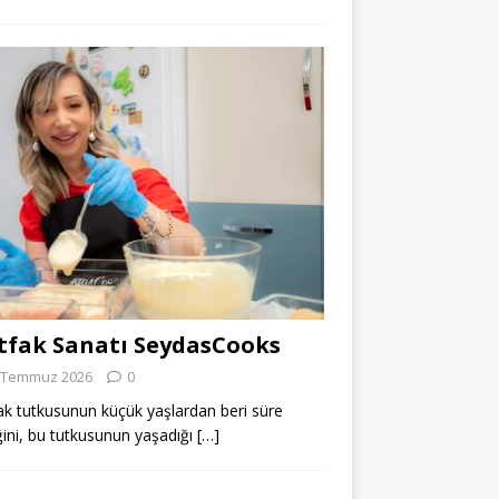
fak Sanatı SeydasCooks
 Temmuz 2026
0
k tutkusunun küçük yaşlardan beri süre
ğini, bu tutkusunun yaşadığı
[…]