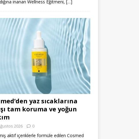
dığına inanan Wellness Eğitmeni,
[…]
med’den yaz sıcaklarına
şı tam koruma ve yoğun
kım
Ağustos 2026
0
miş aktif içeriklerle formüle edilen Cosmed