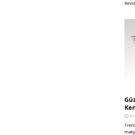
Revo
Güz
Ken
31
Trend
makya