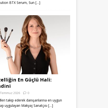
lution BTX Serum, Sun
[…]
elliğin En Güçlü Hali:
dini
 Temmuz 2026
0
leri takip ederek danışanlarına en uygun
jı uygulayan Makyaj Sanatçısı
[…]