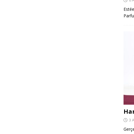
Estée
Parfu
Har
3 
Gerçe