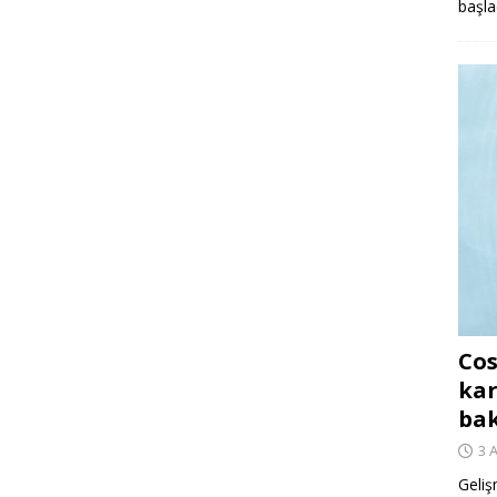
başla
Cos
kar
ba
3 
Geliş