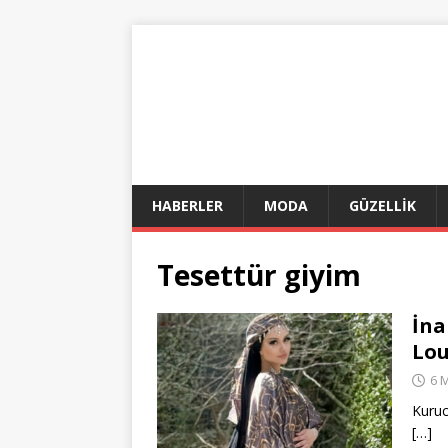
HABERLER
MODA
GÜZELLİK
Tesettür giyim
İna
Lo
6 
Kuruc
[…]