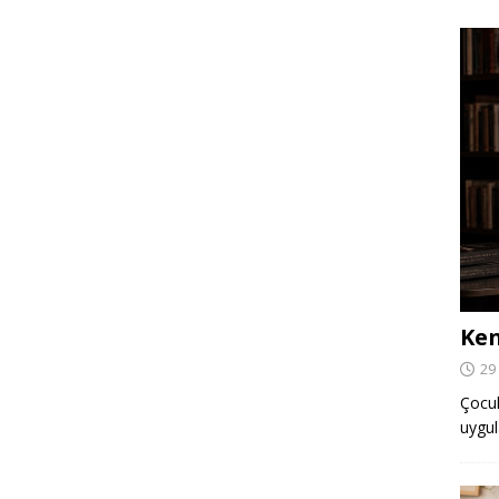
Ken
29
Çocuk,
uygul