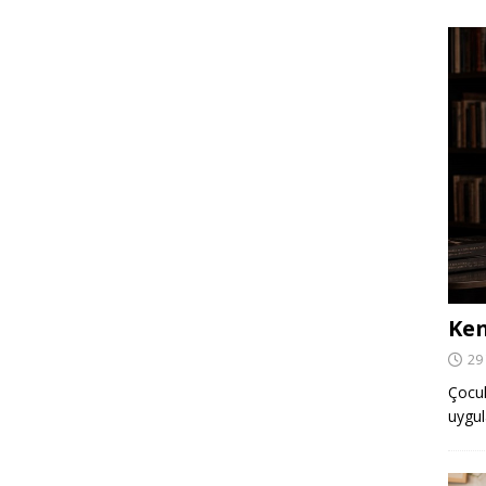
Ken
29
Çocuk,
uygul