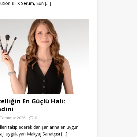
lution BTX Serum, Sun
[…]
elliğin En Güçlü Hali:
dini
 Temmuz 2026
0
leri takip ederek danışanlarına en uygun
jı uygulayan Makyaj Sanatçısı
[…]