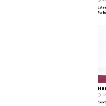
Estée
Parfu
Har
3 
Gerçe