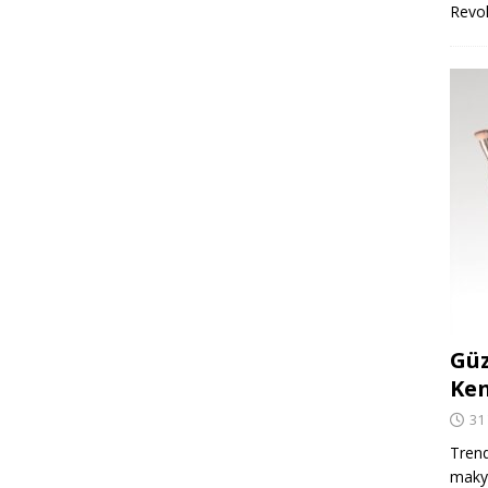
Revo
Güz
Ken
31
Trend
makya