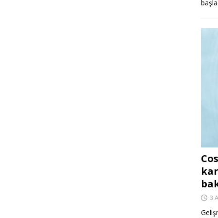
başla
Cos
kar
ba
3 
Geliş