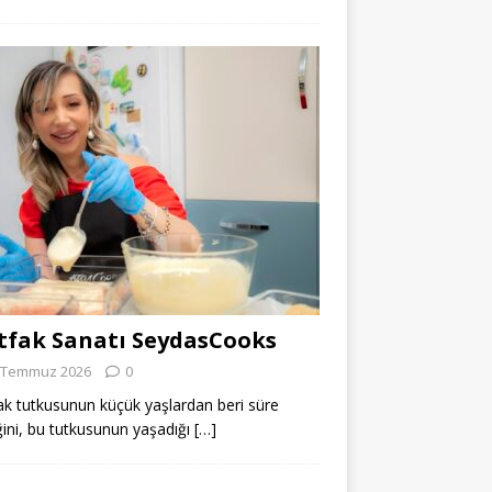
fak Sanatı SeydasCooks
 Temmuz 2026
0
k tutkusunun küçük yaşlardan beri süre
ğini, bu tutkusunun yaşadığı
[…]