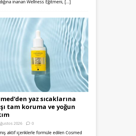
dığına inanan Wellness Eğitmeni,
[…]
med’den yaz sıcaklarına
şı tam koruma ve yoğun
kım
Ağustos 2026
0
miş aktif içeriklerle formüle edilen Cosmed