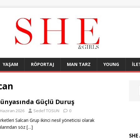
YAŞAM
RÖPORTAJ
MAN TARZ
YOUNG
İLE
lcan
Dünyasında Güçlü Duruş
 Haziran 2026
Sedef TOSUN
0
irketleri Salcan Grup ikinci nesil yöneticisi olarak
ılarından söz
[…]
SHE 