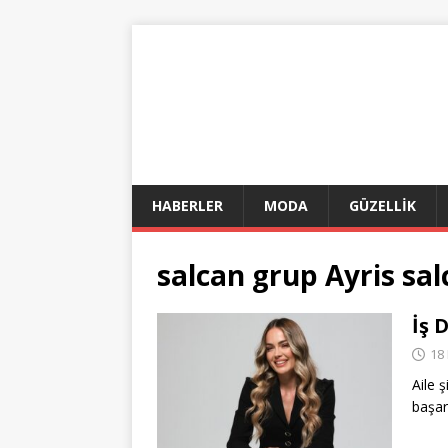
HABERLER
MODA
GÜZELLİK
salcan grup Ayris sa
İş 
18
Aile ş
başar